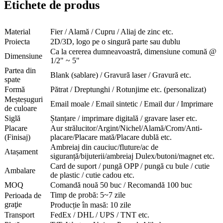
Etichete de produs
Material
Fier / Alamă / Cupru / Aliaj de zinc etc.
Proiecta
2D/3D, logo pe o singură parte sau dublu
Ca la cererea dumneavoastră, dimensiune comună @
Dimensiune
1/2" ~ 5"
Partea din
Blank (sablare) / Gravură laser / Gravură etc.
spate
Formă
Pătrat / Dreptunghi / Rotunjime etc. (personalizat)
Meșteșuguri
Email moale / Email sintetic / Email dur / Imprimare
de culoare
Siglă
Ștanțare / imprimare digitală / gravare laser etc.
Placare
Aur strălucitor/Argint/Nichel/Alamă/Crom/Anti-
(Finisaj)
placare/Placare mată/Placare dublă etc.
Ambreiaj din cauciuc/fluture/ac de
Atașament
siguranță/bijuterii/ambreiaj Dulex/butoni/magnet etc.
Card de suport / pungă OPP / pungă cu bule / cutie
Ambalare
de plastic / cutie cadou etc.
MOQ
Comandă nouă 50 buc / Recomandă 100 buc
Timp de probă: 5~7 zile
Perioada de
graţie
Producție în masă: 10 zile
Transport
FedEx / DHL / UPS / TNT etc.