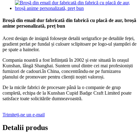
Broșă din email dur fabricată din fabrică cu placă de aur, broșă
anime personalizată, preț bun
Acest design de insignă folosește detalii serigrafice pe detaliile feței,
gradient perlat pe fundal și culoare sclipitoare pe logo-ul ștampilei de
pe spate a hainelor.
Compania noastră a fost înființată în 2002 și este situată în orașul
Kunshan, lângă Shanghai. Suntem unul dintre cei mai profesioniști
furnizori de cadouri.
în China, concentrându-ne pe furnizarea
planului de promovare pentru clienții noștri valoroși.
De la micile fabrici de procesare până la o companie de grup
completă, echipa de la Kunshan Cupid Badge Craft Limited poate
satisface toate solicitările dumneavoastră.
Trimiteți-ne un e-mail
Detalii produs