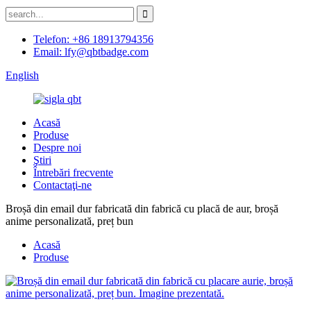
Telefon: +86 18913794356
Email: lfy@qbtbadge.com
English
Acasă
Produse
Despre noi
Ştiri
Întrebări frecvente
Contactaţi-ne
Broșă din email dur fabricată din fabrică cu placă de aur, broșă
anime personalizată, preț bun
Acasă
Produse