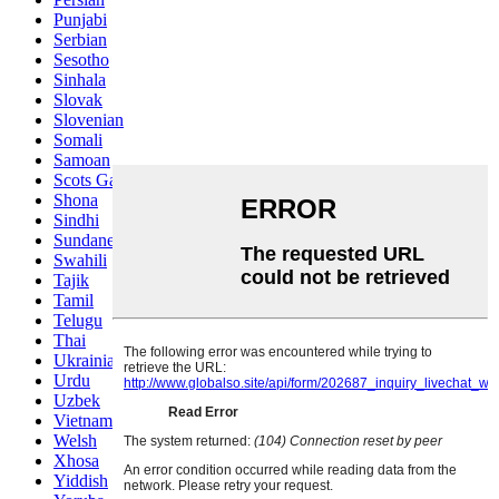
Punjabi
Serbian
Sesotho
Sinhala
Slovak
Slovenian
Somali
Samoan
Scots Gaelic
Shona
Sindhi
Sundanese
Swahili
Tajik
Tamil
Telugu
Thai
Ukrainian
Urdu
Uzbek
Vietnamese
Welsh
Xhosa
Yiddish