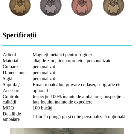
Specificații
Articol
Magneți metalici pentru frigider
Material
aliaj de zinc, fier, cupru etc., personalizate
Culoare
personalizat
Dimensiune
personalizat
Siglă
personalizat
Suprafaţă
Email moale/dur, gravare cu laser, serigrafie etc.
Accesorii
opțional
Controlul
Inspecție 100% înainte de ambalare și inspecție la
calității
fața locului înainte de expediere
MOQ
100 bucăți
Detalii de
1 buc în pungă pp și cutie personalizată opțională
ambalare