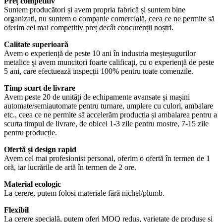
Preț competitiv
Suntem producători și avem propria fabrică și suntem bine
organizați, nu suntem o companie comercială, ceea ce ne permite să
oferim cel mai competitiv preț decât concurenții noștri.
Calitate superioară
Avem o experiență de peste 10 ani în industria meșteșugurilor
metalice și avem muncitori foarte calificați, cu o experiență de peste
5 ani, care efectuează inspecții 100% pentru toate comenzile.
Timp scurt de livrare
Avem peste 20 de unități de echipamente avansate și mașini
automate/semiautomate pentru turnare, umplere cu culori, ambalare
etc., ceea ce ne permite să accelerăm producția și ambalarea pentru a
scurta timpul de livrare, de obicei 1-3 zile pentru mostre, 7-15 zile
pentru producție.
Ofertă și design rapid
Avem cel mai profesionist personal, oferim o ofertă în termen de 1
oră, iar lucrările de artă în termen de 2 ore.
Material ecologic
La cerere, putem folosi materiale fără nichel/plumb.
Flexibil
La cerere specială, putem oferi MOQ redus, varietate de produse și