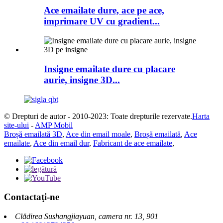
Ace emailate dure, ace pe ace,
imprimare UV cu gradient...
Insigne emailate dure cu placare
aurie, insigne 3D...
© Drepturi de autor - 2010-2023: Toate drepturile rezervate.
Harta
site-ului
-
AMP Mobil
Broșă emailată 3D
,
Ace din email moale
,
Broșă emailată
,
Ace
emailate
,
Ace din email dur
,
Fabricant de ace emailate
,
Contactaţi-ne
Clădirea Sushangjiayuan, camera nr. 13, 901