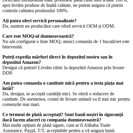
apoi livrăm produse de înaltă calitate, ne putem asigura că putem
controla calitatea produsului 100%.
Ați putea oferi servicii personalizate?
Da, suntem un producător care oferă servicii OEM și ODM.
Care este MOQ-ul dumneavoastră?
Nu am configurat o linie MOQ, atunci comanda de 1 bucată/set este
binevenită.
Puteți expedia mărfuri direct în depozitul nostru sau în
depozitul Amazon?
Desigur că putem! Livrăm zilnic la depozitul Amazon prin livrare
DDP.
Am putea comanda o cantitate mică pentru a testa piața mai
întâi?
Da, desigur, se acceptă cantități mici. Se oferă o reducere de
cantitate. De asemenea, costul de livrare unitară va fi mai mic pentru
comenzile mai mari.
Ce termeni de plată acceptați? Sunt banii noștri în siguranță
dacă facem afaceri cu compania dumneavoastră?
Mai multe opțiuni de plată sigure, cum ar fi Alibaba Trade
Assurance, Paypl, T/T, acceptabile pentru a vă asigura banii.